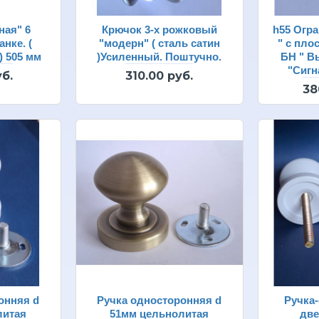
ная" 6
Крючок 3-х рожковый
h55 Огра
нке. (
"модерн" ( сталь сатин
" с пло
) 505 мм
)Усиленный. Поштучно.
БН " В
"Сиг
б.
310.00 руб.
38
онняя d
Ручка односторонняя d
Ручка-
литая
51мм цельнолитая
две