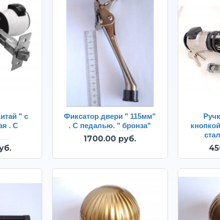
итай " с
Фиксатор двери " 115мм"
Ручк
я . С
. С педалью. " бронза"
кнопкой
стал
1700.00 руб.
уб.
45