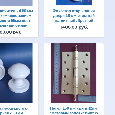
ничитель d 50 мм
Фиксатор открывания
ским основанием
двери 18 мм скрытый
ысота 55мм цвет
магнитный .Врезной
нальный серый
1400.00 руб.
00.00 руб.
стяжка круглая
Петля 150 мм карта 42мм
рная d 51мм
"матовый золотистый" с/