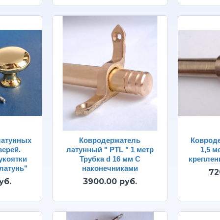
латунных
Ковродержатель
Ковроде
верей.
латунный " PTL " 1 метр
1,5 м
укоятки
Трубка d 16 мм С
креплен
латунь"
наконечниками
72
уб.
3900.00 руб.