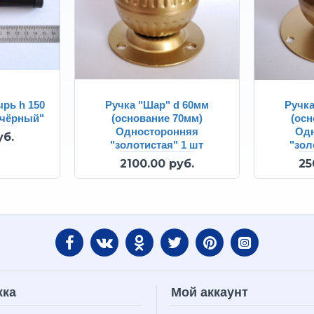
ырь h 150
Ручка "Шар" d 60мм
Ручка
"чёрный"
(основание 70мм)
(осн
Односторонняя
Од
уб.
"золотистая" 1 шт
"зол
2100.00 руб.
25
жка
Мой аккаунт