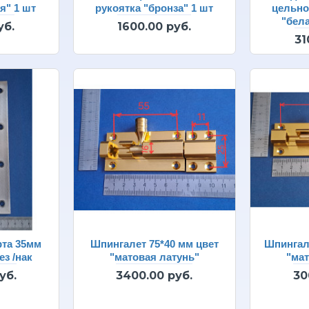
я" 1 шт
рукоятка "бронза" 1 шт
цельно
"бела
уб.
1600.00 руб.
31
рта 35мм
Шпингалет 75*40 мм цвет
Шпингале
ез /нак
"матовая латунь"
"мат
уб.
3400.00 руб.
30