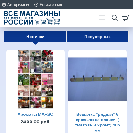
Авторизация
Регистрация
Новинки
Популярные
Ароматы MARSO
Вешалка "рядная" 6
крючков на планке. (
2400.00 руб.
"матовый хром") 505
мм