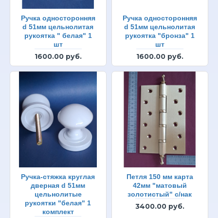
Ручка односторонняя
Ручка односторонняя
d 51мм цельнолитая
d 51мм цельнолитая
рукоятка " белая" 1
рукоятка "бронза" 1
шт
шт
1600.00 руб.
1600.00 руб.
Ручка-стяжка круглая
Петля 150 мм карта
дверная d 51мм
42мм "матовый
цельнолитые
золотистый" с/нак
рукоятки "белая" 1
3400.00 руб.
комплект