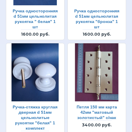
Ручка односторонняя
Ручка односторонняя
d 51мм цельнолитая
d 51мм цельнолитая
рукоятка " белая" 1
рукоятка "бронза" 1
шт
шт
1600.00 руб.
1600.00 руб.
Ручка-стяжка круглая
Петля 150 мм карта
дверная d 51мм
42мм "матовый
цельнолитые
золотистый" с/нак
рукоятки "белая" 1
3400.00 руб.
комплект