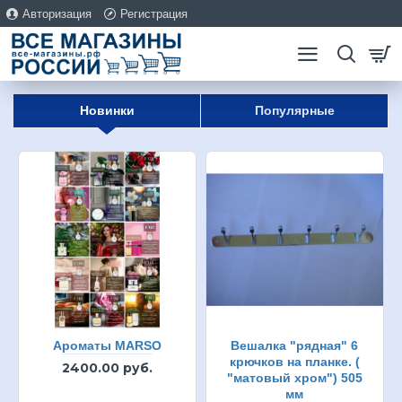
Авторизация
Регистрация
Новинки
Популярные
Ароматы MARSO
Вешалка "рядная" 6
крючков на планке. (
2400.00 руб.
"матовый хром") 505
мм